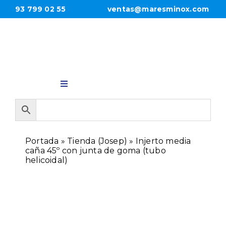
Saltar
93 799 02 55
ventas@maresminox.com
al
contenido
Toggle
Navigation
INICIO
Portada
»
Tienda (Josep)
»
Injerto media
PRODUCTOS
caña 45º con junta de goma (tubo
helicoidal)
EMPRESA
CONTACTO