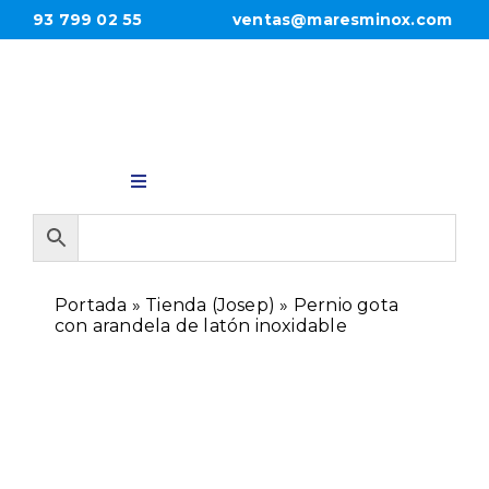
Saltar
93 799 02 55
ventas@maresminox.com
al
contenido
Toggle
Navigation
INICIO
Portada
»
Tienda (Josep)
»
Pernio gota
PRODUCTOS
con arandela de latón inoxidable
EMPRESA
CONTACTO