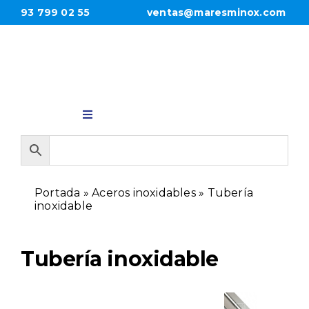
Saltar
93 799 02 55
ventas@maresminox.com
al
contenido
Toggle
Navigation
INICIO
Portada
»
Aceros inoxidables
»
Tubería
PRODUCTOS
inoxidable
EMPRESA
Tubería inoxidable
CONTACTO