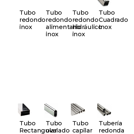
Tubo
Tubo
Tubo
Tubo
redondo
redondo
redondo
Cuadrado
inox
alimentario
hidráulico
Inox
inox
inox
Tubo
Tubo
Tubo
Tubería
Rectangular
ovalado
capilar
redonda