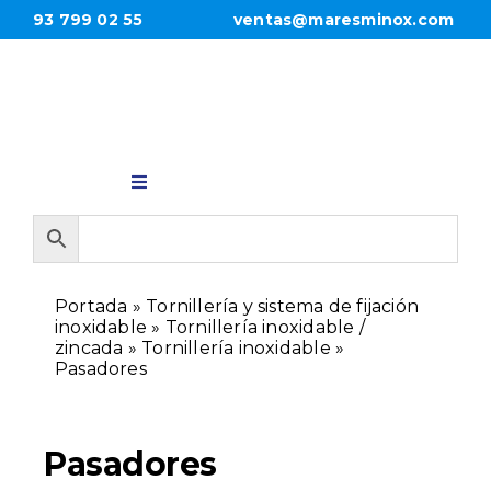
Saltar
93 799 02 55
ventas@maresminox.com
al
contenido
Toggle
Navigation
INICIO
Portada
»
Tornillería y sistema de fijación
PRODUCTOS
inoxidable
»
Tornillería inoxidable /
zincada
»
Tornillería inoxidable
»
Pasadores
EMPRESA
Pasadores
CONTACTO