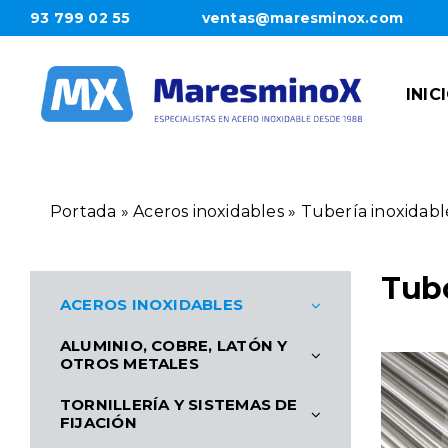
Saltar
93 799 02 55
ventas@maresminox.com
al
contenido
INIC
Portada
»
Aceros inoxidables
»
Tubería inoxidabl
Tubo
ACEROS INOXIDABLES
ALUMINIO, COBRE, LATÓN Y
OTROS METALES
TORNILLERÍA Y SISTEMAS DE
FIJACIÓN