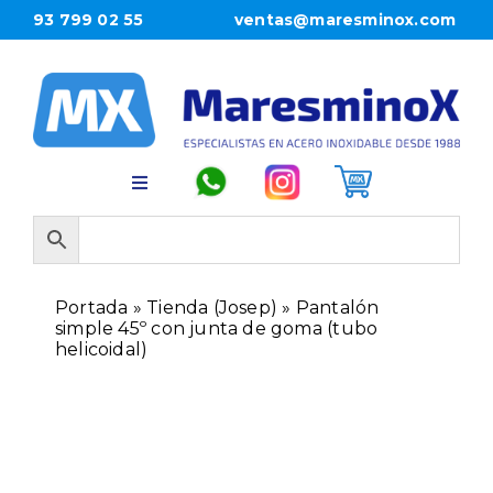
Saltar
93 799 02 55
ventas@maresminox.com
al
contenido
Toggle
Navigation
INICIO
Portada
»
Tienda (Josep)
»
Pantalón
PRODUCTOS
simple 45º con junta de goma (tubo
helicoidal)
EMPRESA
CONTACTO